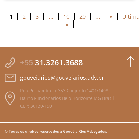
1
2
3
...
10
20
...
»
Ultim
»
+55
31.3261.3688
gouveiarios@gouveiarios.adv.br
Rua Pernambuco, 353 Conjunto 1401/1408
Bairro Funcionários Belo Horizonte MG Brasil
CEP: 30130-150
© Todos os direitos reservados à Gouvêia Rios Advogados.