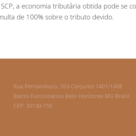
 SCP, a economia tributária obtida pode se c
 multa de 100% sobre o tributo devido.
Rua Pernambuco, 353 Conjunto 1401/1408
Bairro Funcionários Belo Horizonte MG Brasil
CEP: 30130-150