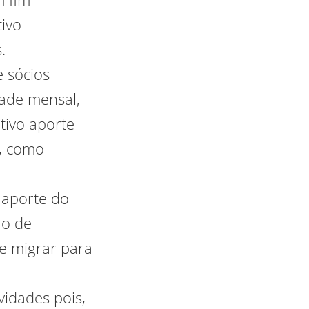
tivo
.
 sócios
dade mensal,
tivo aporte
P, como
 aporte do
ão de
 e migrar para
idades pois,