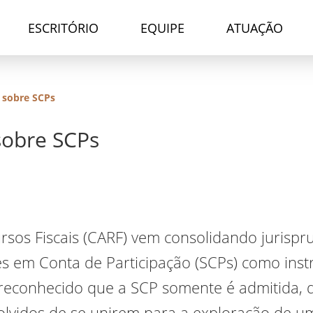
ESCRITÓRIO
EQUIPE
ATUAÇÃO
 sobre SCPs
sobre SCPs
rsos Fiscais (CARF) vem consolidando jurispr
des em Conta de Participação (SCPs) como ins
o reconhecido que a SCP somente é admitida,
olvidos de se unirem para a exploração de u